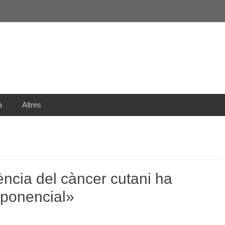
a
Altres
ència del càncer cutani ha
ponencial»