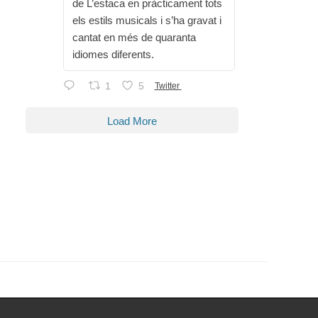
de L’estaca en pràcticament tots
els estils musicals i s’ha gravat i
cantat en més de quaranta
idiomes diferents.
1
5
Twitter
Load More