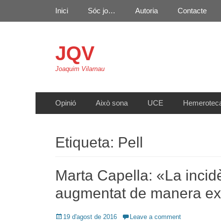
Primary Menu
Skip
Inici
Sóc jo…
Autoria
Contacte
to
content
JQV
Joaquim Vilarnau
Secondary Menu
Skip
Opinió
Això sona
UCE
Hemerotec
to
content
Etiqueta:
Pell
Marta Capella: «La incid
augmentat de manera ex
Posted
19 d'agost de 2016
Leave a comment