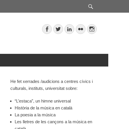
Search
Facebook
Twitter
LinkedIn
Flickr
Instagram
He fet xerrades /audicions a centres cívics i
culturals, instituts, universitat sobre:
“L’estaca”, un himne universal
Història de la música en català
La poesia a la música
Les lletres de les cançons a la música en
català