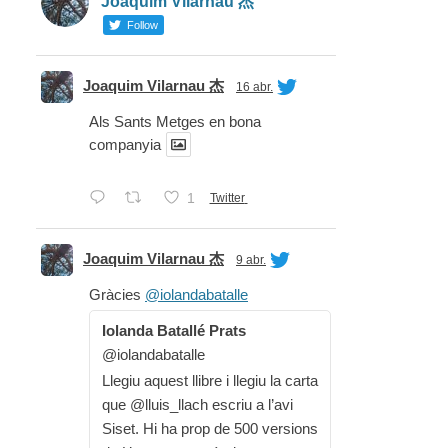
Joaquim Vilarnau 杰
Follow
Joaquim Vilarnau 杰
16 abr.
Als Sants Metges en bona
companyia
1
Twitter
Joaquim Vilarnau 杰
9 abr.
Gràcies
@iolandabatalle
Iolanda Batallé Prats
@iolandabatalle
Llegiu aquest llibre i llegiu la carta
que @lluis_llach escriu a l’avi
Siset. Hi ha prop de 500 versions