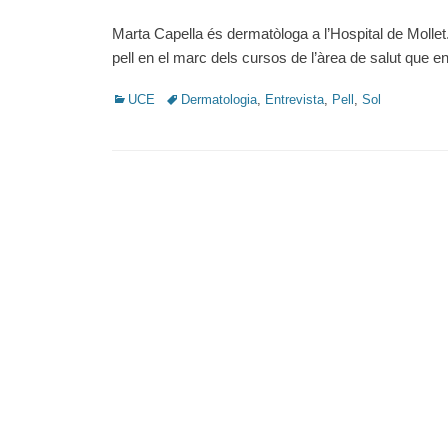
on
Marta Capella és dermatòloga a l’Hospital de Mollet.
pell en el marc dels cursos de l’àrea de salut que e
Categories
Tags
UCE
Dermatologia
,
Entrevista
,
Pell
,
Sol