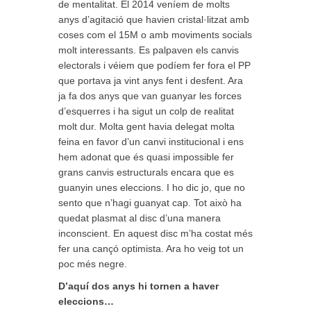
de mentalitat. El 2014 veníem de molts
anys d’agitació que havien cristal·litzat amb
coses com el 15M o amb moviments socials
molt interessants. Es palpaven els canvis
electorals i véiem que podíem fer fora el PP
que portava ja vint anys fent i desfent. Ara
ja fa dos anys que van guanyar les forces
d’esquerres i ha sigut un colp de realitat
molt dur. Molta gent havia delegat molta
feina en favor d’un canvi institucional i ens
hem adonat que és quasi impossible fer
grans canvis estructurals encara que es
guanyin unes eleccions. I ho dic jo, que no
sento que n’hagi guanyat cap. Tot això ha
quedat plasmat al disc d’una manera
inconscient. En aquest disc m’ha costat més
fer una cançó optimista. Ara ho veig tot un
poc més negre.
D’aquí dos anys hi tornen a haver
eleccions…