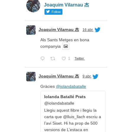
Joaquim Vilarnau 杰
Follow
Joaquim Vilarnau 杰
16 abr.
Als Sants Metges en bona
companyia
1
Twitter
Joaquim Vilarnau 杰
9 abr.
Gràcies
@iolandabatalle
Iolanda Batallé Prats
@iolandabatalle
Llegiu aquest llibre i llegiu la
carta que @lluis_llach escriu a
l’avi Siset. Hi ha prop de 500
versions de L’estaca en