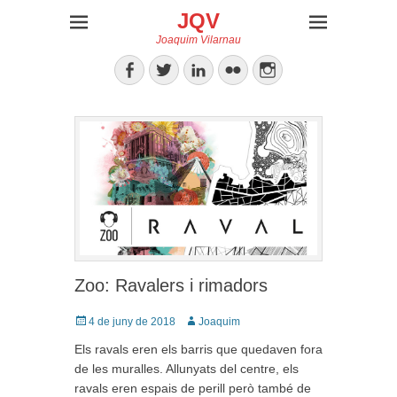
JQV
Joaquim Vilarnau
Facebook
Twitter
LinkedIn
Flickr
Instagram
Zoo: Ravalers i rimadors
Posted
Author
4 de juny de 2018
Joaquim
on
Els ravals eren els barris que quedaven fora
de les muralles. Allunyats del centre, els
ravals eren espais de perill però també de