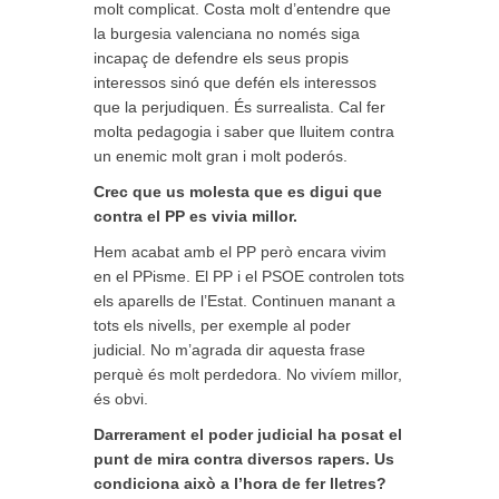
molt complicat. Costa molt d’entendre que
la burgesia valenciana no només siga
incapaç de defendre els seus propis
interessos sinó que defén els interessos
que la perjudiquen. És surrealista. Cal fer
molta pedagogia i saber que lluitem contra
un enemic molt gran i molt poderós.
Crec que us molesta que es digui que
contra el PP es vivia millor.
Hem acabat amb el PP però encara vivim
en el PPisme. El PP i el PSOE controlen tots
els aparells de l’Estat. Continuen manant a
tots els nivells, per exemple al poder
judicial. No m’agrada dir aquesta frase
perquè és molt perdedora. No vivíem millor,
és obvi.
Darrerament el poder judicial ha posat el
punt de mira contra diversos rapers. Us
condiciona això a l’hora de fer lletres?