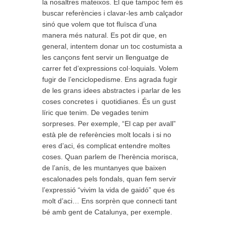
la nosaltres mateixos. El que tampoc fem és
buscar referències i clavar-les amb calçador
sinó que volem que tot fluïsca d’una
manera més natural. Es pot dir que, en
general, intentem donar un toc costumista a
les cançons fent servir un llenguatge de
carrer fet d’expressions col·loquials. Volem
fugir de l’enciclopedisme. Ens agrada fugir
de les grans idees abstractes i parlar de les
coses concretes i
quotidianes. És un gust
líric que tenim. De vegades tenim
sorpreses. Per exemple, “El cap per avall”
està ple de referències molt locals i si no
eres d’aci, és complicat entendre moltes
coses. Quan parlem de l’herència morisca,
de l’anís, de les muntanyes que baixen
escalonades pels fondals, quan fem servir
l’expressió “vivim la vida de gaidó” que és
molt d’aci… Ens sorprèn que connecti tant
bé amb gent de Catalunya, per exemple.