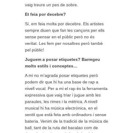
vaig treure un pes de sobre.
Et feia por decebre?
Sí, em feia molta por decebre. Els artistes
sempre diuen que fan les cançons per ells
sense pensar en el públic però no és
veritat. Les fem per nosaltres però també
pel públic!
Juguem a posar etiquetes? Barregeu
molts estils i conceptes…
A mi no m’agrada posar etiquetes però
podem dir que hi ha una base de rap a
nivell vocal. Per a mi el rap és la ferramenta
expressiva que vaig triar i jugue amb les
paraules, les rimes i la mètrica. A nivell
musical hi ha música electrònica, en el
sentit que està feta amb ordinadors i sense
bateria. Venim de la tradició de la música de
ball, tant de la ruta del bacalao com de