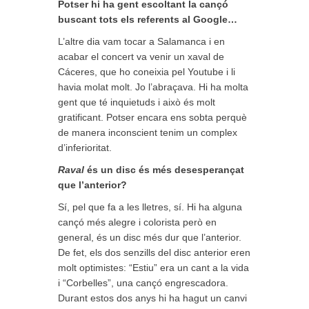
Potser hi ha gent escoltant la cançó
buscant tots els referents al Google…
L’altre dia vam tocar a Salamanca i en
acabar el concert va venir un xaval de
Cáceres, que ho coneixia pel Youtube i li
havia molat molt. Jo l’abraçava. Hi ha molta
gent que té inquietuds i això és molt
gratificant. Potser encara ens sobta perquè
de manera inconscient tenim un complex
d’inferioritat.
Raval
és un disc és més desesperançat
que l’anterior?
Sí, pel que fa a les lletres, sí. Hi ha alguna
cançó més alegre i colorista però en
general, és un disc més dur que l’anterior.
De fet, els dos senzills del disc anterior eren
molt optimistes: “Estiu” era un cant a la vida
i “Corbelles”, una cançó engrescadora.
Durant estos dos anys hi ha hagut un canvi