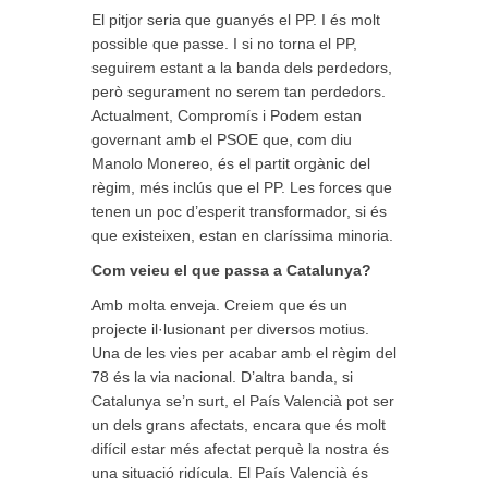
El pitjor seria que guanyés el PP. I és molt
possible que passe. I si no torna el PP,
seguirem estant a la banda dels perdedors,
però segurament no serem tan perdedors.
Actualment, Compromís i Podem estan
governant amb el PSOE que, com diu
Manolo Monereo, és el partit orgànic del
règim, més inclús que el PP. Les forces que
tenen un poc d’esperit transformador, si és
que existeixen, estan en claríssima minoria.
Com veieu el que passa a Catalunya?
Amb molta enveja. Creiem que és un
projecte il·lusionant per diversos motius.
Una de les vies per acabar amb el règim del
78 és la via nacional. D’altra banda, si
Catalunya se’n surt, el País Valencià pot ser
un dels grans afectats, encara que és molt
difícil estar més afectat perquè la nostra és
una situació ridícula. El País Valencià és