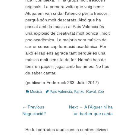
originals. La primera volta que vaig sentir
Atupa em van cridar l’atenció per la frescor i
perquè són molt descarats. Això que ha
passat amb la música al País Valencià és
una explosió de creativitat molt bonica i molt
poc acadèmica. La majoria som músics de
carrer sense cap formació acadèmica. Per
això el rap ens agrada tant perquè és una
música molt senzilla de fer. Només has de
tenir un paper i jugar amb les rimes. No has
de saber cantar.
(publicat a Enderrock 263. Juliol 2017)
Categories
Tags
Música
País Valencià
,
Panxo
,
Raval
,
Zoo
Navegació
Previous
Next
← Previous
Next →
A l’Alguer hi ha
d'entrades
post:
post:
Negociació?
un barber que canta
He fet xerrades /audicions a centres cívics i