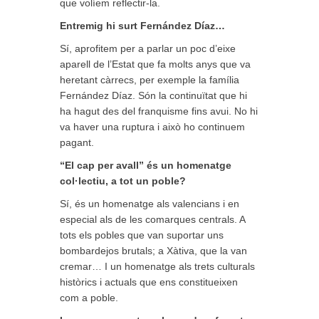
que volíem reflectir-la.
Entremig hi surt Fernández Díaz…
Sí, aprofitem per a parlar un poc d’eixe
aparell de l’Estat que fa molts anys que va
heretant càrrecs, per exemple la família
Fernández Díaz. Són la continuïtat que hi
ha hagut des del franquisme fins avui. No hi
va haver una ruptura i això ho continuem
pagant.
“El cap per avall” és un homenatge
col·lectiu, a tot un poble?
Sí, és un homenatge als valencians i en
especial als de les comarques centrals. A
tots els pobles que van suportar uns
bombardejos brutals; a Xàtiva, que la van
cremar… I un homenatge als trets culturals
històrics i actuals que ens constitueixen
com a poble.