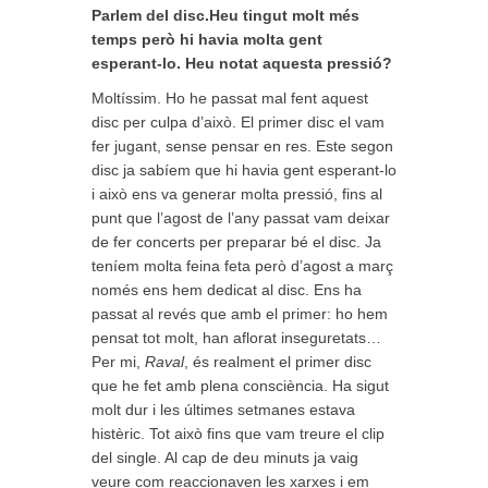
Parlem del disc.Heu tingut molt més
temps però hi havia molta gent
esperant-lo. Heu notat aquesta pressió?
Moltíssim. Ho he passat mal fent aquest
disc per culpa d’això. El primer disc el vam
fer jugant, sense pensar en res. Este segon
disc ja sabíem que hi havia gent esperant-lo
i això ens va generar molta pressió, fins al
punt que l’agost de l’any passat vam deixar
de fer concerts per preparar bé el disc. Ja
teníem molta feina feta però d’agost a març
només ens hem dedicat al disc. Ens ha
passat al revés que amb el primer: ho hem
pensat tot molt, han aflorat inseguretats…
Per mi,
Raval
, és realment el primer disc
que he fet amb plena consciència. Ha sigut
molt dur i les últimes setmanes estava
histèric. Tot això fins que vam treure el clip
del single. Al cap de deu minuts ja vaig
veure com reaccionaven les xarxes i em