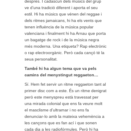
després. I cadascun dels músics del grup
ve d’una tradició diferent i aporta el seu
estil. Hi ha músics que vénen del reggae i
dels ritmes jamaicans, hi ha els vents que
tenen influència de la música popular
valenciana i finalment hi ha Arnau que porta
un bagatge de rock i de la música negra
més moderna. Una etiqueta? Rap electrònic
o rap electroorgànic. Però cada cançó té la
seua personalitat.
També hi ha algun tema que va pels
camins del menystingut reggaeton…
Sí. Hem fet servir un ritme reggaeton tant al
primer disc com a este. És un ritme denigrat
però este menyspreu està travessat per
una mirada colonial que ens fa veure molt
el masclisme d’ultramar i no ens fa
denunciar-lo amb la mateixa vehemència a
les cançons que es fan ací i que sonen
cada dia a les radiofórmules. Però hi ha