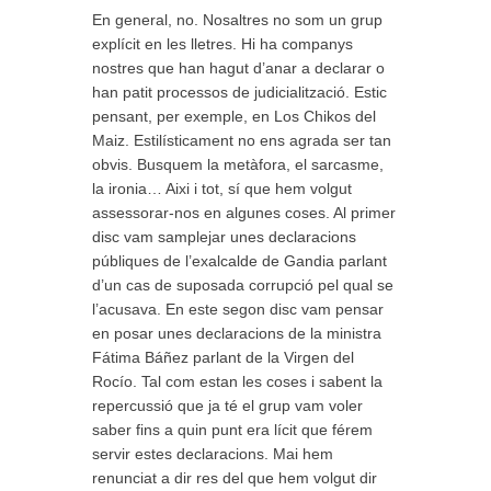
En general, no. Nosaltres no som un grup
explícit en les lletres. Hi ha companys
nostres que han hagut d’anar a declarar o
han patit processos de judicialització. Estic
pensant, per exemple, en Los Chikos del
Maiz. Estilísticament no ens agrada ser tan
obvis. Busquem la metàfora, el sarcasme,
la ironia… Aixi i tot, sí que hem volgut
assessorar-nos en algunes coses. Al primer
disc vam samplejar unes declaracions
públiques de l’exalcalde de Gandia parlant
d’un cas de suposada corrupció pel qual se
l’acusava. En este segon disc vam pensar
en posar unes declaracions de la ministra
Fátima Báñez parlant de la Virgen del
Rocío. Tal com estan les coses i sabent la
repercussió que ja té el grup vam voler
saber fins a quin punt era lícit que férem
servir estes declaracions. Mai hem
renunciat a dir res del que hem volgut dir