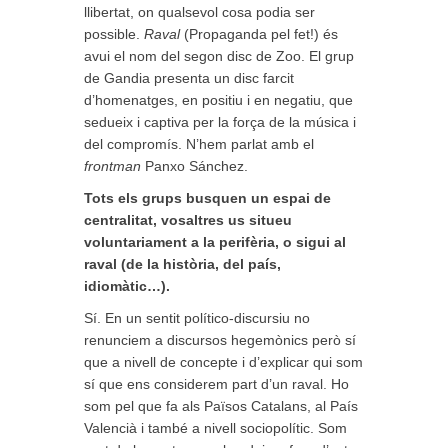
llibertat, on qualsevol cosa podia ser
possible.
Raval
(Propaganda pel fet!) és
avui el nom del segon disc de Zoo. El grup
de Gandia presenta un disc farcit
d’homenatges, en positiu i en negatiu, que
sedueix i captiva per la força de la música i
del compromís. N’hem parlat amb el
frontman
Panxo Sánchez.
Tots els grups busquen un espai de
centralitat, vosaltres us situeu
voluntariament a la perifèria, o sigui al
raval (de la història, del país,
idiomàtic…).
Sí. En un sentit político-discursiu no
renunciem a discursos hegemònics però sí
que a nivell de concepte i d’explicar qui som
sí que ens considerem part d’un raval. Ho
som pel que fa als Països Catalans, al País
Valencià i també a nivell sociopolític. Som