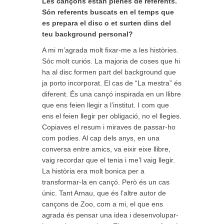
Les cançons estan plenes de referents.
Són referents buscats en el temps que
es prepara el disc o et surten dins del
teu background personal?
A mi m’agrada molt fixar-me a les històries.
Sóc molt curiós. La majoria de coses que hi
ha al disc formen part del background que
ja porto incorporat. El cas de “La mestra” és
diferent. És una cançó inspirada en un llibre
que ens feien llegir a l’institut. I com que
ens el feien llegir per obligació, no el llegies.
Copiaves el resum i miraves de passar-ho
com podies. Al cap dels anys, en una
conversa entre amics, va eixir eixe llibre,
vaig recordar que el tenia i me’l vaig llegir.
La història era molt bonica per a
transformar-la en cançó. Però és un cas
únic. Tant Arnau, que és l’altre autor de
cançons de Zoo, com a mi, el que ens
agrada és pensar una idea i desenvolupar-