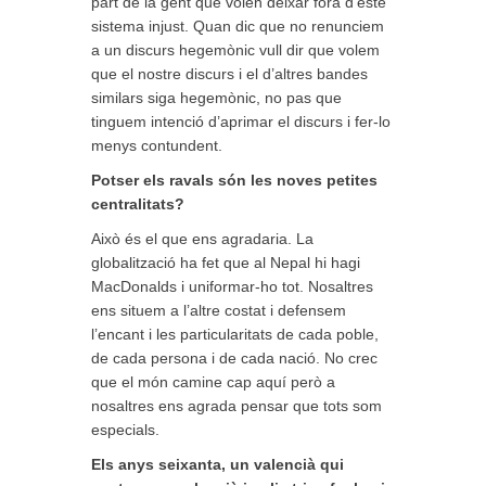
part de la gent que volen deixar fora d’este
sistema injust. Quan dic que no renunciem
a un discurs hegemònic vull dir que volem
que el nostre discurs i el d’altres bandes
similars siga hegemònic, no pas que
tinguem intenció d’aprimar el discurs i fer-lo
menys contundent.
Potser els ravals són les noves petites
centralitats?
Això és el que ens agradaria. La
globalització ha fet que al Nepal hi hagi
MacDonalds i uniformar-ho tot. Nosaltres
ens situem a l’altre costat i defensem
l’encant i les particularitats de cada poble,
de cada persona i de cada nació. No crec
que el món camine cap aquí però a
nosaltres ens agrada pensar que tots som
especials.
Els anys seixanta, un valencià qui