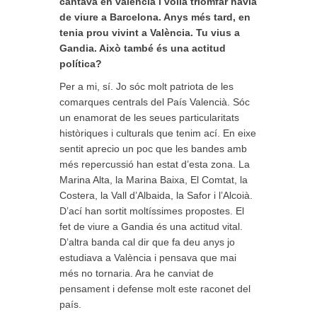
cantava en valencià i volia triomfar havia
de viure a Barcelona. Anys més tard, en
tenia prou vivint a València. Tu vius a
Gandia. Això també és una actitud
política?
Per a mi, sí. Jo sóc molt patriota de les
comarques centrals del País Valencià. Sóc
un enamorat de les seues particularitats
històriques i culturals que tenim ací. En eixe
sentit aprecio un poc que les bandes amb
més repercussió han estat d’esta zona. La
Marina Alta, la Marina Baixa, El Comtat, la
Costera, la Vall d’Albaida, la Safor i l’Alcoià.
D’ací han sortit moltíssimes propostes. El
fet de viure a Gandia és una actitud vital.
D’altra banda cal dir que fa deu anys jo
estudiava a València i pensava que mai
més no tornaria. Ara he canviat de
pensament i defense molt este raconet del
país.