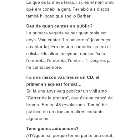
És que és la meva feina, i sí, és el nom amb
què em coneix la gent. Per això als discos
també hi poso que soc lo Barber.
Des de quan cantes en públic?
La primera vegada va ser quan tenia set
anys. Vaig cantar “La pastoreta” [comença
a cantar-la]. Era en una comèdia i jo era el
solista. Els altres minyons repetien ‘sota
l’ombreta, l’ombreta, l’ombrí…’. Després ja
he cantat sempre.
Fa uns mesos vas treure un CD, el
primer en aquest format…
Sí, fa uns anys vaig publicar un vinil amb
“Carrer de la pretura”, que és una cançó de
broma. Era un 45 revolucions. També he
publicat en un disc amb altres cantants
algueresos.
Tens gaires actuacions?
A l’Alguer, sí, perquè formo part d’una coral.