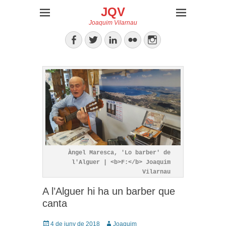
JQV
Joaquim Vilarnau
Facebook
Twitter
LinkedIn
Flickr
Instagram
Àngel Maresca, 'Lo barber' de
l'Alguer | <b>F:</b> Joaquim
Vilarnau
A l’Alguer hi ha un barber que
canta
Posted
Author
4 de juny de 2018
Joaquim