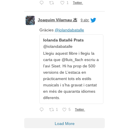
1
Twitter
Joaquim Vilarnau 杰
9 abr.
Gràcies
@iolandabatalle
Iolanda Batallé Prats
@iolandabatalle
Llegiu aquest llibre i llegiu la
carta que @lluis_llach escriu a
l’avi Siset. Hi ha prop de 500
versions de L’estaca en
pràcticament tots els estils
musicals i s’ha gravat i cantat
en més de quaranta idiomes
diferents.
1
5
Twitter
Load More