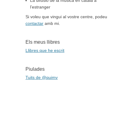
La difusió de la música en català a
l’estranger
Si voleu que vingui al vostre centre, podeu
contactar
amb mi.
Els meus llibres
Llibres que he escrit
Piulades
Tuits de @quimv