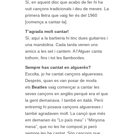
Sí, en aquest disc que acabo de fer hi ha
vuit cançons tradicionals i deu de meves. La
primera lletra que vaig fer és del 1960
[comença a cantar-la].
T’agrada molt cantar!
Sí, aquí a la barberia hi tinc dues guitarres i
una mandolina. Cada tarda venen uns
amics a les set i cantem. A l’Alguer canta
tothom, fins i tot les llambordes.
Sempre has cantat en alguerès?
Escolta, jo he cantat cançons alguereses.
Després, quan es van posar de moda
els
Beatles
vaig començar a cantar les
seves cançons en anglès perquè era el que
la gent demanava. I també en italià. Però
entremig hi posava cançons alguereses i
també agradaven molt. La cançó que més
em demanen és “Lo país meu” i “Minyona
meva”, que no les he compost jo però
sempre les he cantat. Són cançons que