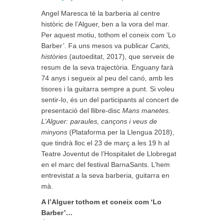
on
Angel Maresca té la barberia al centre
històric de l’Alguer, ben a la vora del mar.
Per aquest motiu, tothom el coneix com ‘Lo
Barber’. Fa uns mesos va publicar
Cants,
històries
(autoeditat, 2017), que serveix de
resum de la seva trajectòria. Enguany farà
74 anys i segueix al peu del canó, amb les
tisores i la guitarra sempre a punt. Si voleu
sentir-lo, és un del participants al concert de
presentació del llibre-disc
Mans manetes.
L’Alguer: paraules, cançons i veus de
minyons
(Plataforma per la Llengua 2018),
que tindrà lloc el 23 de març a les 19 h al
Teatre Joventut de l’Hospitalet de Llobregat
en el marc del festival BarnaSants. L’hem
entrevistat a la seva barberia, guitarra en
mà.
A l’Alguer tothom et coneix com ‘Lo
Barber’…