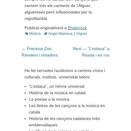
cantem tots els cantants de l’Alguer,
alguereses però influenciades per la
napolitanitat.
Publicat originalment a
Enderrock
Categories
Tags
Música
Angel Maresca
,
L'Alguer
Navegació
Previous
Next
← Previous
Zoo:
Next →
“L’estaca” a
d'entrades
post:
post:
Ravalers i rimadors
Rússia i en rus
He fet xerrades /audicions a centres cívics i
culturals, instituts, universitat sobre:
“L’estaca”, un himne universal
Història de la música en català
La poesia a la música
Les lletres de les cançons a la música en
català
Història de les cançons catalanes més
emblemàtiques