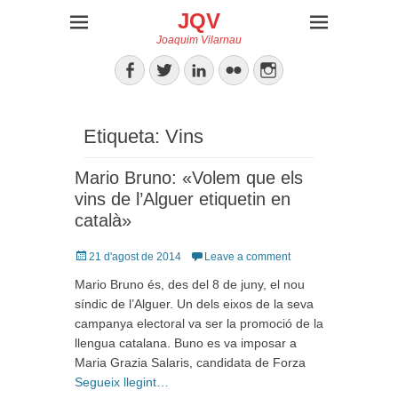
JQV
Joaquim Vilarnau
Facebook
Twitter
LinkedIn
Flickr
Instagram
Etiqueta:
Vins
Mario Bruno: «Volem que els
vins de l’Alguer etiquetin en
català»
Posted
21 d'agost de 2014
Leave a comment
on
Mario Bruno és, des del 8 de juny, el nou
síndic de l’Alguer. Un dels eixos de la seva
campanya electoral va ser la promoció de la
llengua catalana. Buno es va imposar a
Maria Grazia Salaris, candidata de Forza
Segueix llegint…