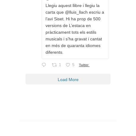
Llegiu aquest llibre i llegiu la
carta que @lluis_llach escriu a
l’avi Siset. Hi ha prop de 500
versions de L’estaca en
pràcticament tots els estils
musicals i s’ha gravat i cantat
en més de quaranta idiomes
diferents.
1
5
Twitter
Load More