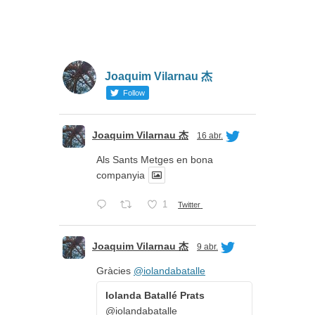
Joaquim Vilarnau 杰
Follow
Joaquim Vilarnau 杰
16 abr.
Als Sants Metges en bona
companyia
1
Twitter
Joaquim Vilarnau 杰
9 abr.
Gràcies
@iolandabatalle
Iolanda Batallé Prats
@iolandabatalle