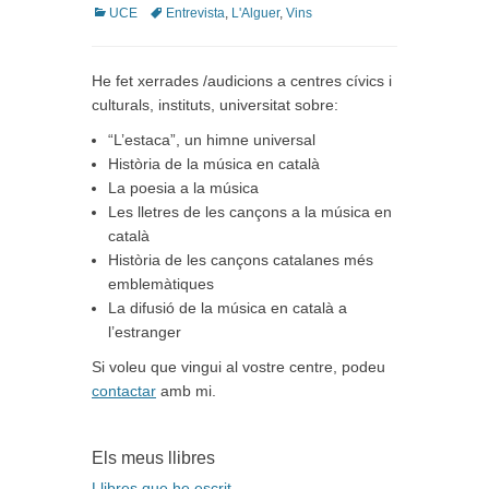
Categories
Tags
UCE
Entrevista
,
L'Alguer
,
Vins
He fet xerrades /audicions a centres cívics i
culturals, instituts, universitat sobre:
“L’estaca”, un himne universal
Història de la música en català
La poesia a la música
Les lletres de les cançons a la música en
català
Història de les cançons catalanes més
emblemàtiques
La difusió de la música en català a
l’estranger
Si voleu que vingui al vostre centre, podeu
contactar
amb mi.
Els meus llibres
Llibres que he escrit