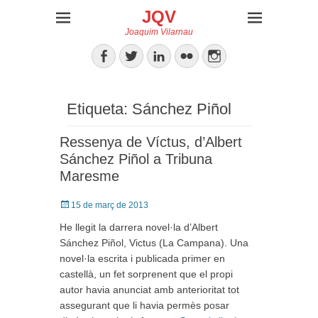
JQV
Joaquim Vilarnau
Facebook
Twitter
LinkedIn
Flickr
Instagram
Etiqueta:
Sánchez Piñol
Ressenya de Víctus, d’Albert
Sánchez Piñol a Tribuna
Maresme
Posted
15 de març de 2013
on
He llegit la darrera novel·la d’Albert
Sánchez Piñol, Victus (La Campana). Una
novel·la escrita i publicada primer en
castellà, un fet sorprenent que el propi
autor havia anunciat amb anterioritat tot
assegurant que li havia permès posar