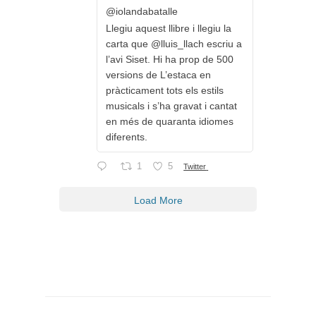
@iolandabatalle
Llegiu aquest llibre i llegiu la
carta que @lluis_llach escriu a
l’avi Siset. Hi ha prop de 500
versions de L’estaca en
pràcticament tots els estils
musicals i s’ha gravat i cantat
en més de quaranta idiomes
diferents.
1
5
Twitter
Load More