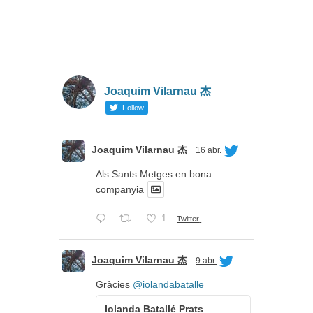
Joaquim Vilarnau 杰
Follow
Joaquim Vilarnau 杰
16 abr.
Als Sants Metges en bona
companyia
1
Twitter
Joaquim Vilarnau 杰
9 abr.
Gràcies
@iolandabatalle
Iolanda Batallé Prats