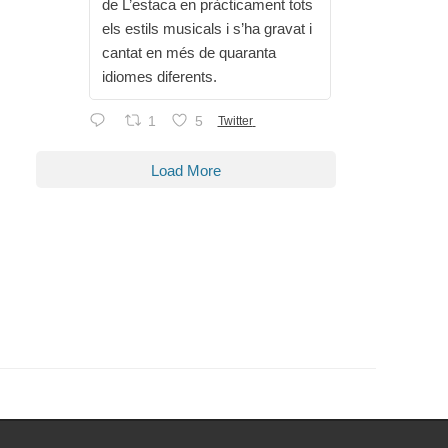
de L’estaca en pràcticament tots
els estils musicals i s’ha gravat i
cantat en més de quaranta
idiomes diferents.
1
5
Twitter
Load More