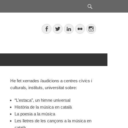
Search
Facebook
Twitter
LinkedIn
Flickr
Instagram
He fet xerrades /audicions a centres cívics i
culturals, instituts, universitat sobre:
“L’estaca”, un himne universal
Història de la música en català
La poesia a la música
Les lletres de les cançons a la música en
català