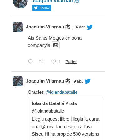
Joaquim Vilarnau 杰
Follow
Joaquim Vilarnau 杰
16 abr.
Als Sants Metges en bona
companyia
1
Twitter
Joaquim Vilarnau 杰
9 abr.
Gràcies
@iolandabatalle
Iolanda Batallé Prats
@iolandabatalle
Llegiu aquest llibre i llegiu la carta
que @lluis_llach escriu a l’avi
Siset. Hi ha prop de 500 versions