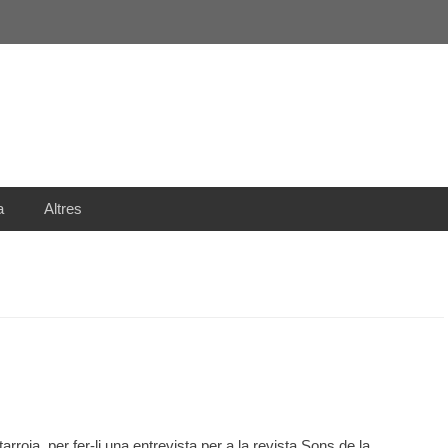
a
Altres
rroja, per fer-li una entrevista per a la revista Sons de la