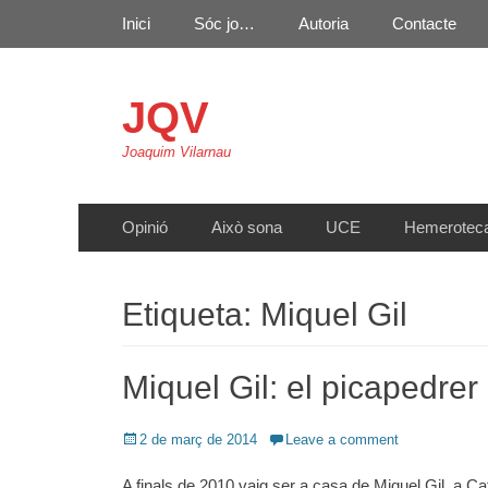
Primary Menu
Skip
Inici
Sóc jo…
Autoria
Contacte
to
content
JQV
Joaquim Vilarnau
Secondary Menu
Skip
Opinió
Això sona
UCE
Hemerotec
to
content
Etiqueta:
Miquel Gil
Miquel Gil: el picapedrer
Posted
2 de març de 2014
Leave a comment
on
A finals de 2010 vaig ser a casa de Miquel Gil, a Cata